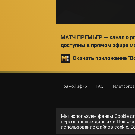
МАТЧ ПРЕМЬЕР — канал о ро
доступны в прямом эфире м
Скачать приложение "Вс
Прямой эфир
FAQ
Телепрогр
Мы используем файлы Сookie дл
персональных данных
и
Пользо
©
2026
«ООО «Национальный спорти
использование файлов cookie. Ес