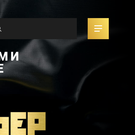
М И
Е