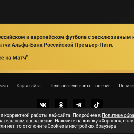
ссийском и европейском футболе с эксклюзивным к
атчи Альфа-Банк Российской Премьер-Лиги.
е на Матч"
амма
Карта сайта
Пользовательское соглашение
Полити
я корректной работы веб-сайта. Подробнее в
Политике обр
вательском соглашении
. Нажмите на кнопку «Хорошо», есл
вный телеканал»
ли нет, то отключите Cookies в настройках браузера