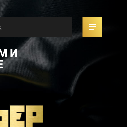
М И
Е