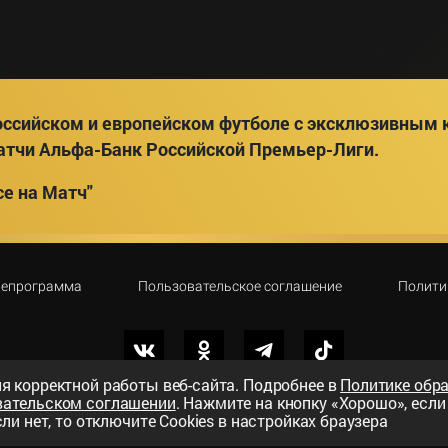
ссийском и европейском футболе с эксклюзивным к
атчи Альфа-Банк Российской Премьер-Лиги.
е на Матч"
лепрограмма
Пользовательское соглашение
Полити
я корректной работы веб-сайта. Подробнее в
Политике обр
вательском соглашении
. Нажмите на кнопку «Хорошо», есл
вный телеканал»
ли нет, то отключите Cookies в настройках браузера