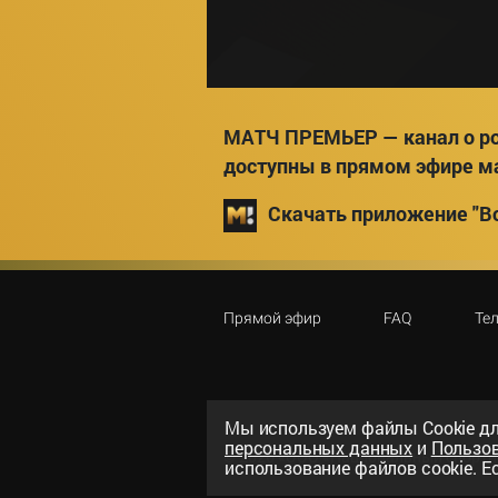
МАТЧ ПРЕМЬЕР — канал о ро
доступны в прямом эфире м
Скачать приложение "Вс
Прямой эфир
FAQ
Те
Мы используем файлы Сookie дл
персональных данных
и
Пользо
©
2026
«ООО «Национальный спорти
использование файлов cookie. Ес