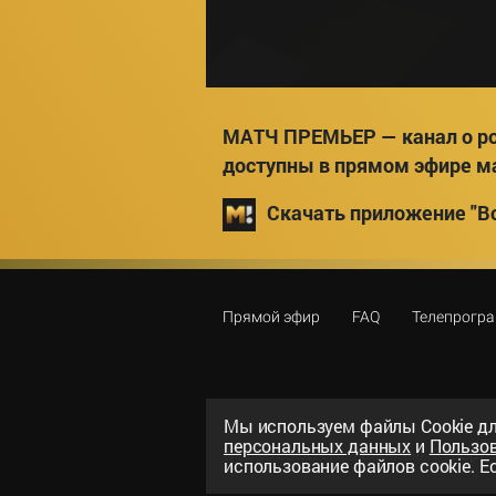
МАТЧ ПРЕМЬЕР — канал о ро
доступны в прямом эфире м
Скачать приложение "Вс
Прямой эфир
FAQ
Телепрогр
Мы используем файлы Сookie дл
персональных данных
и
Пользо
©
2026
«ООО «Национальный спорти
использование файлов cookie. Ес