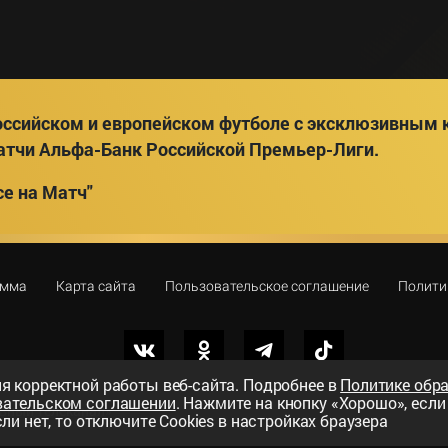
ссийском и европейском футболе с эксклюзивным к
атчи Альфа-Банк Российской Премьер-Лиги.
е на Матч"
амма
Карта сайта
Пользовательское соглашение
Полити
я корректной работы веб-сайта. Подробнее в
Политике обр
вательском соглашении
. Нажмите на кнопку «Хорошо», есл
вный телеканал»
ли нет, то отключите Cookies в настройках браузера