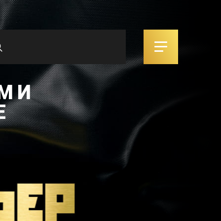
М И
Е