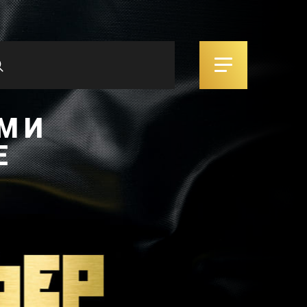
М И
Е