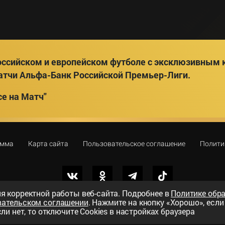
ссийском и европейском футболе с эксклюзивным к
атчи Альфа-Банк Российской Премьер-Лиги.
е на Матч"
амма
Карта сайта
Пользовательское соглашение
Полити
я корректной работы веб-сайта. Подробнее в
Политике обр
вательском соглашении
. Нажмите на кнопку «Хорошо», есл
вный телеканал»
ли нет, то отключите Cookies в настройках браузера