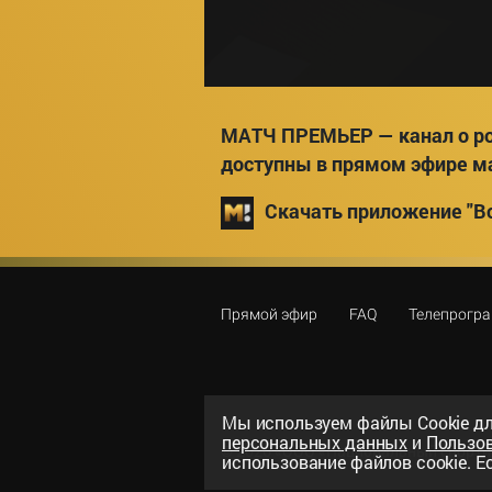
МАТЧ ПРЕМЬЕР — канал о ро
доступны в прямом эфире м
Скачать приложение "Вс
Прямой эфир
FAQ
Телепрогр
Мы используем файлы Сookie дл
персональных данных
и
Пользо
©
2026
«ООО «Национальный спорти
использование файлов cookie. Ес