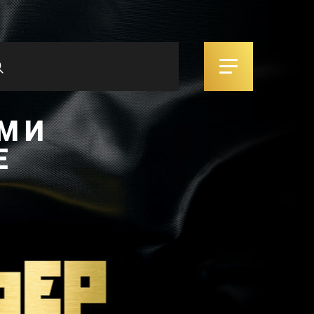
М И
Е