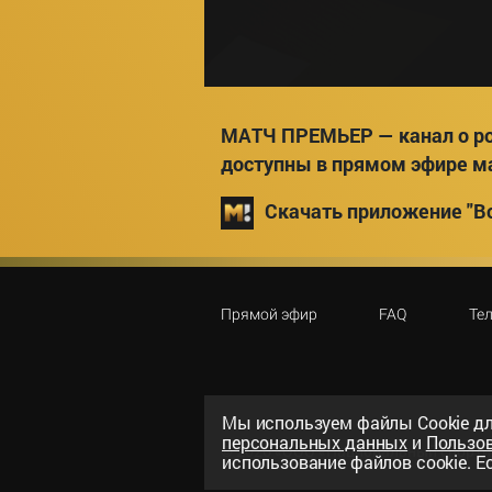
МАТЧ ПРЕМЬЕР — канал о ро
доступны в прямом эфире м
Скачать приложение "Вс
Прямой эфир
FAQ
Те
Мы используем файлы Сookie дл
персональных данных
и
Пользо
©
2026
«ООО «Национальный спорти
использование файлов cookie. Ес