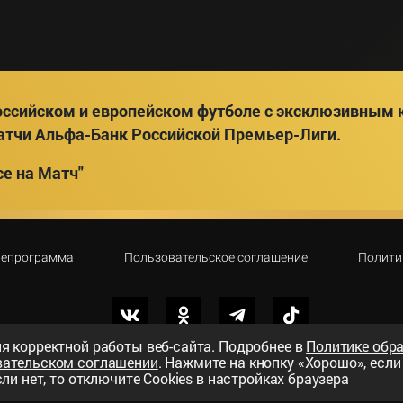
ссийском и европейском футболе с эксклюзивным к
атчи Альфа-Банк Российской Премьер-Лиги.
е на Матч"
лепрограмма
Пользовательское соглашение
Полити
я корректной работы веб-сайта. Подробнее в
Политике обр
вательском соглашении
. Нажмите на кнопку «Хорошо», есл
вный телеканал»
ли нет, то отключите Cookies в настройках браузера