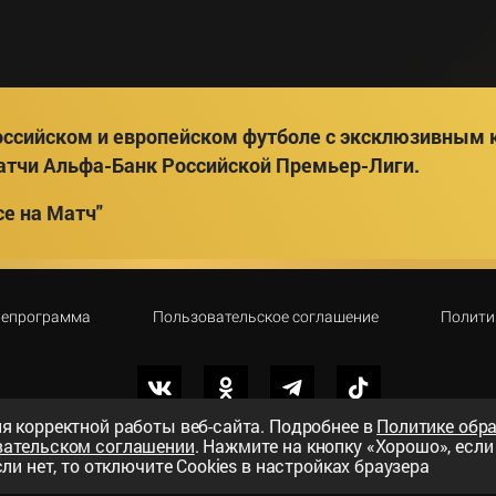
ссийском и европейском футболе с эксклюзивным к
атчи Альфа-Банк Российской Премьер-Лиги.
е на Матч"
лепрограмма
Пользовательское соглашение
Полити
я корректной работы веб-сайта. Подробнее в
Политике обр
вательском соглашении
. Нажмите на кнопку «Хорошо», есл
вный телеканал»
ли нет, то отключите Cookies в настройках браузера