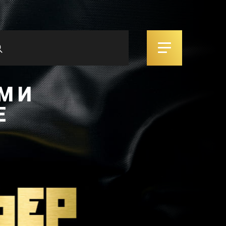
М И
Е