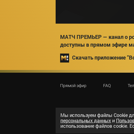
МАТЧ ПРЕМЬЕР — канал о ро
доступны в прямом эфире м
Скачать приложение "Вс
Прямой эфир
FAQ
Те
Мы используем файлы Сookie дл
персональных данных
и
Пользо
©
2026
«ООО «Национальный спорти
использование файлов cookie. Ес