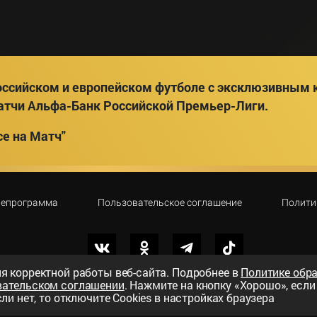
ссийском и европейском футболе с эксклюзивным к
атчи Альфа-Банк Российской Премьер-Лиги.
е на Матч"
лепрограмма
Пользовательское соглашение
Полити
я корректной работы веб-сайта. Подробнее в
Политике обр
вательском соглашении
. Нажмите на кнопку «Хорошо», есл
вный телеканал»
ли нет, то отключите Cookies в настройках браузера