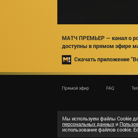
МАТЧ ПРЕМЬЕР — канал о ро
доступны в прямом эфире м
Скачать приложение "Вс
Прямой эфир
FAQ
Те
Мы используем файлы Сookie дл
персональных данных
и
Пользо
©
2026
«ООО «Национальный спорти
использование файлов cookie. Ес