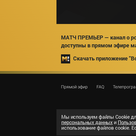
МАТЧ ПРЕМЬЕР — канал о ро
доступны в прямом эфире м
Скачать приложение "Вс
Прямой эфир
FAQ
Телепрогр
Мы используем файлы Сookie дл
персональных данных
и
Пользо
©
2026
«ООО «Национальный спорти
использование файлов cookie. Ес