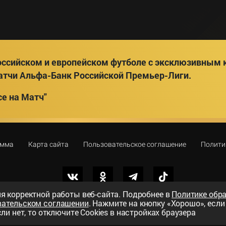
ссийском и европейском футболе с эксклюзивным к
атчи Альфа-Банк Российской Премьер-Лиги.
е на Матч"
амма
Карта сайта
Пользовательское соглашение
Полити
я корректной работы веб-сайта. Подробнее в
Политике обр
вательском соглашении
. Нажмите на кнопку «Хорошо», есл
вный телеканал»
ли нет, то отключите Cookies в настройках браузера