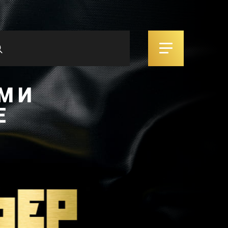
М И
Е