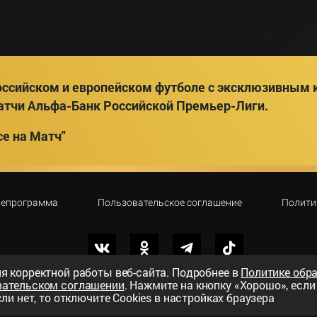
ссийском и европейском футболе с эксклюзивным к
атчи Альфа-Банк Российской Премьер-Лиги.
е на Матч"
лепрограмма
Пользовательское соглашение
Полити
я корректной работы веб-сайта. Подробнее в
Политике обр
вательском соглашении
. Нажмите на кнопку «Хорошо», есл
вный телеканал»
ли нет, то отключите Cookies в настройках браузера