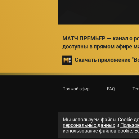
МАТЧ ПРЕМЬЕР — канал о ро
доступны в прямом эфире м
Скачать приложение "Вс
Прямой эфир
FAQ
Те
Мы используем файлы Сookie дл
персональных данных
и
Пользо
©
2026
«ООО «Национальный спорти
использование файлов cookie. Ес