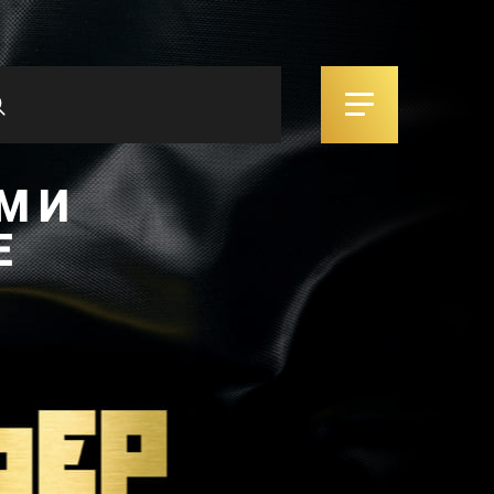
М И
Е