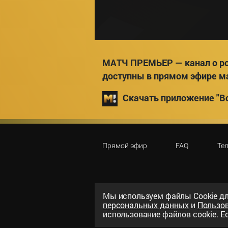
МАТЧ ПРЕМЬЕР — канал о ро
доступны в прямом эфире м
Скачать приложение "Вс
Прямой эфир
FAQ
Те
Мы используем файлы Сookie дл
персональных данных
и
Пользо
©
2026
«ООО «Национальный спорти
использование файлов cookie. Ес