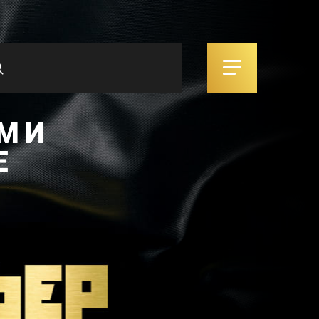
М И
Е