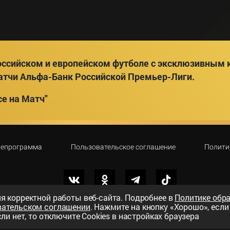
ссийском и европейском футболе с эксклюзивным к
атчи Альфа-Банк Российской Премьер-Лиги.
е на Матч"
лепрограмма
Пользовательское соглашение
Полити
я корректной работы веб-сайта. Подробнее в
Политике обр
вательском соглашении
. Нажмите на кнопку «Хорошо», есл
вный телеканал»
ли нет, то отключите Cookies в настройках браузера