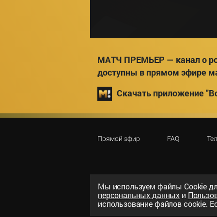
МАТЧ ПРЕМЬЕР — канал о ро
доступны в прямом эфире м
Скачать приложение "Вс
Прямой эфир
FAQ
Те
Мы используем файлы Сookie дл
персональных данных
и
Пользо
©
2026
«ООО «Национальный спорти
использование файлов cookie. Ес