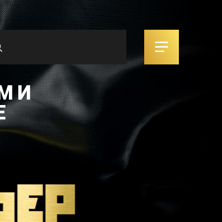
М И
Е