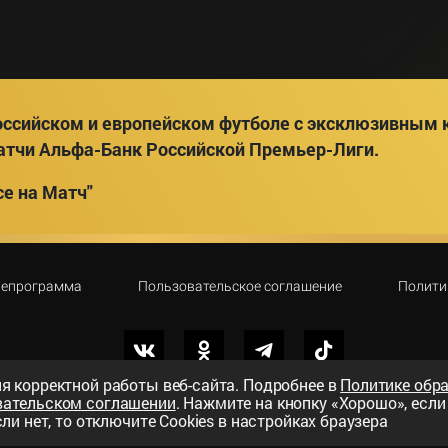
ссийском и европейском футболе с эксклюзивным к
атчи Альфа-Банк Российской Премьер-Лиги.
е на Матч"
лепрограмма
Пользовательское соглашение
Полити
я корректной работы веб-сайта. Подробнее в
Политике обр
вательском соглашении
. Нажмите на кнопку «Хорошо», есл
вный телеканал»
ли нет, то отключите Cookies в настройках браузера