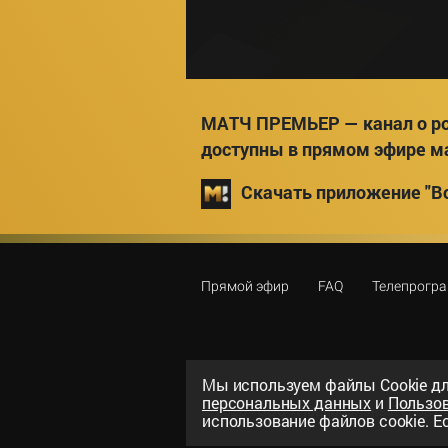
МАТЧ ПРЕМЬЕР — канал о ро
доступны в прямом эфире м
Скачать приложение "Вс
Прямой эфир
FAQ
Телепрогр
Мы используем файлы Сookie дл
персональных данных
и
Пользо
©
2026
«ООО «Национальный спорти
использование файлов cookie. Ес