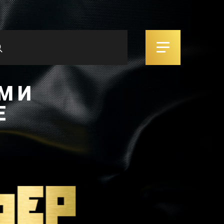
М И
Е