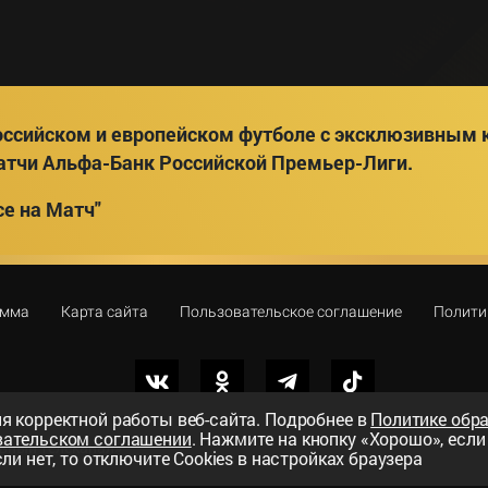
ссийском и европейском футболе с эксклюзивным к
атчи Альфа-Банк Российской Премьер-Лиги.
е на Матч"
амма
Карта сайта
Пользовательское соглашение
Полити
я корректной работы веб-сайта. Подробнее в
Политике обр
вательском соглашении
. Нажмите на кнопку «Хорошо», есл
вный телеканал»
ли нет, то отключите Cookies в настройках браузера