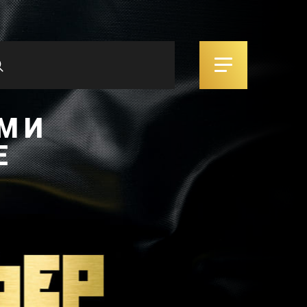
М И
Е