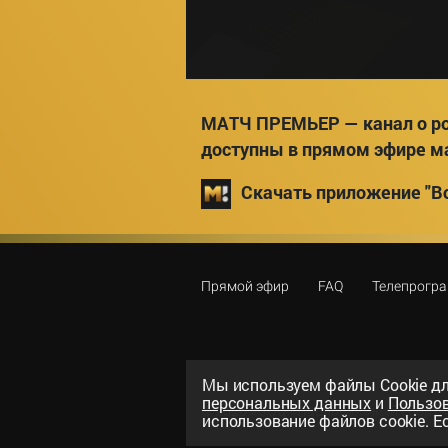
МАТЧ ПРЕМЬЕР — канал о ро
доступны в прямом эфире м
Скачать приложение "Вс
Прямой эфир
FAQ
Телепрогр
Мы используем файлы Сookie дл
персональных данных
и
Пользо
©
2026
«ООО «Национальный спорти
использование файлов cookie. Ес