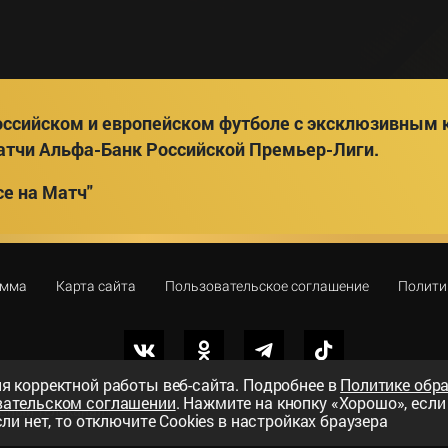
ссийском и европейском футболе с эксклюзивным к
атчи Альфа-Банк Российской Премьер-Лиги.
е на Матч"
амма
Карта сайта
Пользовательское соглашение
Полити
я корректной работы веб-сайта. Подробнее в
Политике обр
вательском соглашении
. Нажмите на кнопку «Хорошо», есл
вный телеканал»
ли нет, то отключите Cookies в настройках браузера