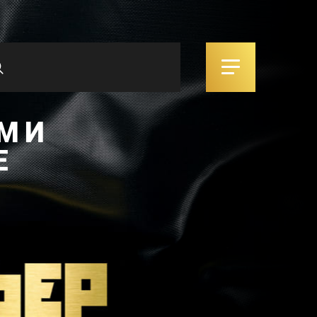
М И
Е