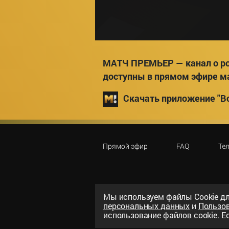
МАТЧ ПРЕМЬЕР — канал о ро
доступны в прямом эфире м
Скачать приложение "Вс
Прямой эфир
FAQ
Те
Мы используем файлы Сookie дл
персональных данных
и
Пользо
©
2026
«ООО «Национальный спорти
использование файлов cookie. Ес