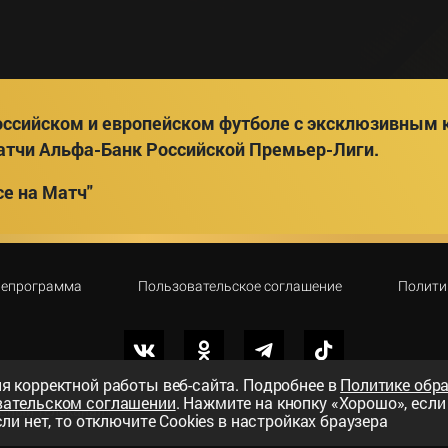
ссийском и европейском футболе с эксклюзивным к
атчи Альфа-Банк Российской Премьер-Лиги.
е на Матч"
лепрограмма
Пользовательское соглашение
Полити
я корректной работы веб-сайта. Подробнее в
Политике обр
вательском соглашении
. Нажмите на кнопку «Хорошо», есл
вный телеканал»
ли нет, то отключите Cookies в настройках браузера