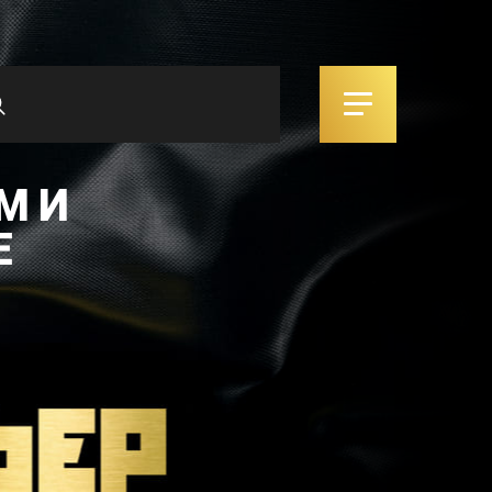
М И
Е