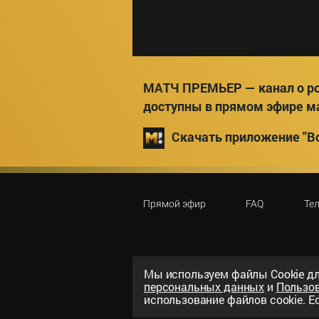
МАТЧ ПРЕМЬЕР — канал о ро
доступны в прямом эфире м
Скачать приложение "Вс
Прямой эфир
FAQ
Те
Мы используем файлы Сookie дл
персональных данных
и
Пользо
©
2026
«ООО «Национальный спорти
использование файлов cookie. Ес