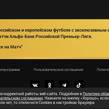
ссийском и европейском футболе с эксклюзивным к
атчи Альфа-Банк Российской Премьер-Лиги.
е на Матч"
лепрограмма
Пользовательское соглашение
Полити
я корректной работы веб-сайта. Подробнее в
Политике обр
вательском соглашении
. Нажмите на кнопку «Хорошо», есл
вный телеканал»
ли нет, то отключите Cookies в настройках браузера