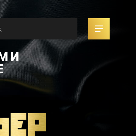
М И
Е