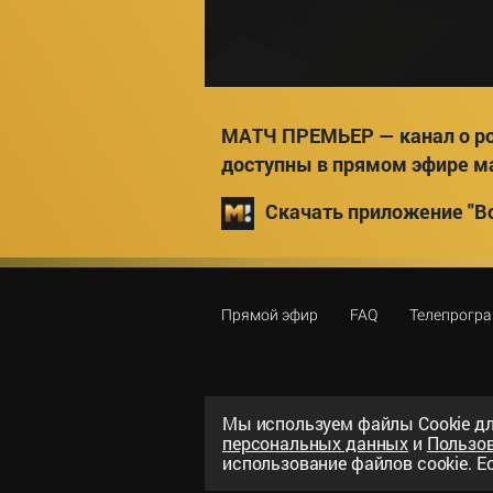
МАТЧ ПРЕМЬЕР — канал о ро
доступны в прямом эфире м
Скачать приложение "Вс
Прямой эфир
FAQ
Телепрогр
Мы используем файлы Сookie дл
персональных данных
и
Пользо
©
2026
«ООО «Национальный спорти
использование файлов cookie. Ес