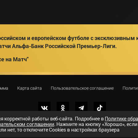
ссийском и европейском футболе с эксклюзивным к
атчи Альфа-Банк Российской Премьер-Лиги.
е на Матч"
амма
Карта сайта
Пользовательское соглашение
Полити
я корректной работы веб-сайта. Подробнее в
Политике обр
вательском соглашении
. Нажмите на кнопку «Хорошо», есл
вный телеканал»
ли нет, то отключите Cookies в настройках браузера