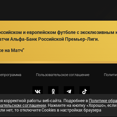
ссийском и европейском футболе с эксклюзивным к
атчи Альфа-Банк Российской Премьер-Лиги.
е на Матч"
лепрограмма
Пользовательское соглашение
Полити
я корректной работы веб-сайта. Подробнее в
Политике обр
вательском соглашении
. Нажмите на кнопку «Хорошо», есл
вный телеканал»
ли нет, то отключите Cookies в настройках браузера