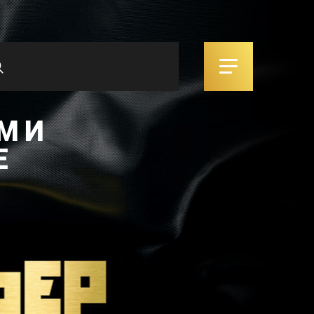
М И
Е