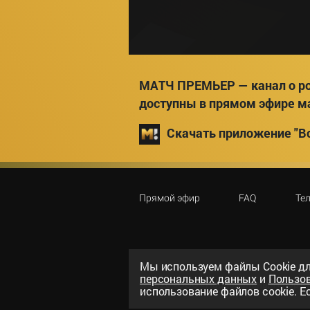
МАТЧ ПРЕМЬЕР — канал о ро
доступны в прямом эфире м
Скачать приложение "Вс
Прямой эфир
FAQ
Те
Мы используем файлы Сookie дл
персональных данных
и
Пользо
©
2026
«ООО «Национальный спорти
использование файлов cookie. Ес