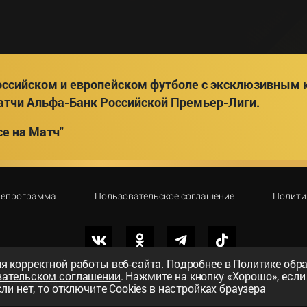
ссийском и европейском футболе с эксклюзивным к
атчи Альфа-Банк Российской Премьер-Лиги.
е на Матч"
лепрограмма
Пользовательское соглашение
Полити
я корректной работы веб-сайта. Подробнее в
Политике обр
вательском соглашении
. Нажмите на кнопку «Хорошо», есл
вный телеканал»
ли нет, то отключите Cookies в настройках браузера