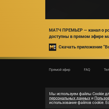
МАТЧ ПРЕМЬЕР — канал о ро
доступны в прямом эфире м
Скачать приложение "Вс
Прямой эфир
FAQ
Те
Мы используем файлы Сookie дл
персональных данных
и
Пользо
©
2026
«ООО «Национальный спорти
использование файлов cookie. Ес