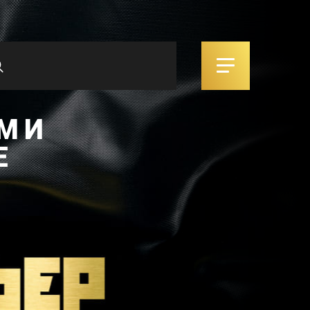
М И
Е