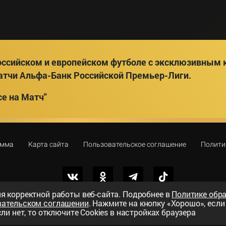
ссийском и европейском футболе с эксклюзивным к
атчи Альфа-Банк Российской Премьер-Лиги.
е на Матч"
амма
Карта сайта
Пользовательское соглашение
Полити
я корректной работы веб-сайта. Подробнее в
Политике обр
вательском соглашении
. Нажмите на кнопку «Хорошо», есл
вный телеканал»
ли нет, то отключите Cookies в настройках браузера