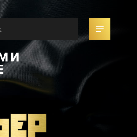
М И
Е