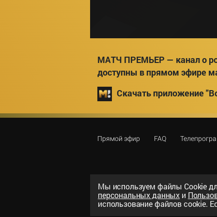
МАТЧ ПРЕМЬЕР — канал о ро
доступны в прямом эфире м
Скачать приложение "Вс
Прямой эфир
FAQ
Телепрогр
Мы используем файлы Сookie дл
персональных данных
и
Пользо
©
2026
«ООО «Национальный спорти
использование файлов cookie. Ес