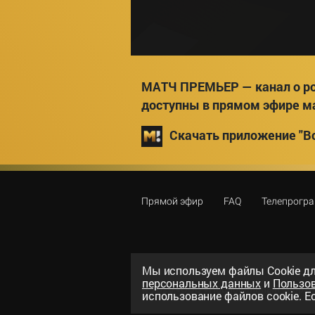
МАТЧ ПРЕМЬЕР — канал о ро
доступны в прямом эфире м
Скачать приложение "Вс
Прямой эфир
FAQ
Телепрогр
Мы используем файлы Сookie дл
персональных данных
и
Пользо
©
2026
«ООО «Национальный спорти
использование файлов cookie. Ес