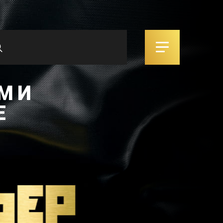
М И
Е