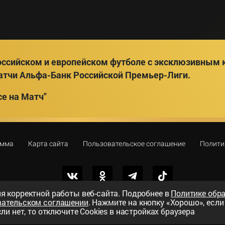
ссийском и европейском футболе с эксклюзивным к
атчи Альфа-Банк Российской Премьер-Лиги.
е на Матч"
амма
Карта сайта
Пользовательское соглашение
Полити
я корректной работы веб-сайта. Подробнее в
Политике обр
вательском соглашении
. Нажмите на кнопку «Хорошо», есл
вный телеканал»
ли нет, то отключите Cookies в настройках браузера