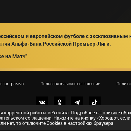
ссийском и европейском футболе с эксклюзивным к
атчи Альфа-Банк Российской Премьер-Лиги.
е на Матч"
лепрограмма
Пользовательское соглашение
Полити
я корректной работы веб-сайта. Подробнее в
Политике обр
вательском соглашении
. Нажмите на кнопку «Хорошо», есл
вный телеканал»
ли нет, то отключите Cookies в настройках браузера