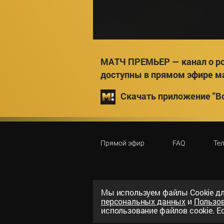
МАТЧ ПРЕМЬЕР — канал о ро
доступны в прямом эфире м
Скачать приложение "Вс
Прямой эфир
FAQ
Те
Мы используем файлы Сookie дл
персональных данных
и
Пользо
©
2026
«ООО «Национальный спорти
использование файлов cookie. Ес