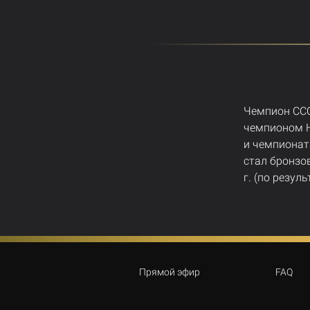
Чемпион ССС
чемпионом Н
и чемпионат
стал бронзо
г. (по резул
Прямой эфир
FAQ