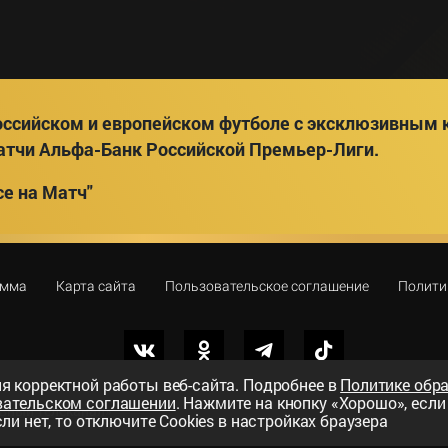
ссийском и европейском футболе с эксклюзивным к
атчи Альфа-Банк Российской Премьер-Лиги.
е на Матч"
амма
Карта сайта
Пользовательское соглашение
Полити
я корректной работы веб-сайта. Подробнее в
Политике обр
вательском соглашении
. Нажмите на кнопку «Хорошо», есл
вный телеканал»
ли нет, то отключите Cookies в настройках браузера