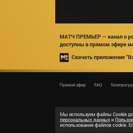
МАТЧ ПРЕМЬЕР — канал о ро
доступны в прямом эфире м
Скачать приложение "Вс
Прямой эфир
FAQ
Телепрогр
Мы используем файлы Сookie дл
персональных данных
и
Пользо
©
2026
«ООО «Национальный спорти
использование файлов cookie. Ес