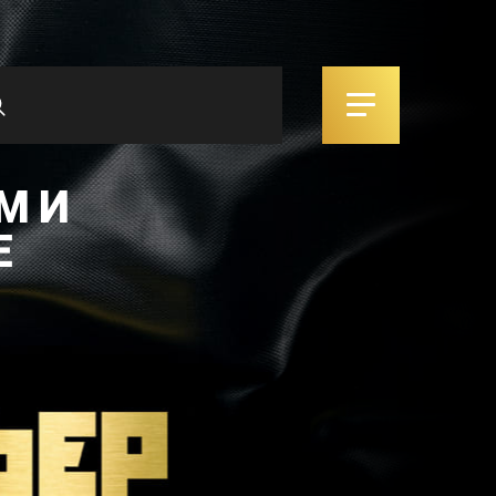
М И
Е