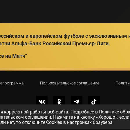
ссийском и европейском футболе с эксклюзивным к
атчи Альфа-Банк Российской Премьер-Лиги.
е на Матч"
лепрограмма
Пользовательское соглашение
Полити
я корректной работы веб-сайта. Подробнее в
Политике обр
вательском соглашении
. Нажмите на кнопку «Хорошо», есл
вный телеканал»
ли нет, то отключите Cookies в настройках браузера