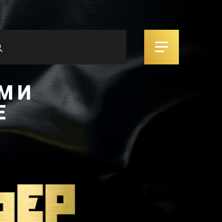
М И
Е