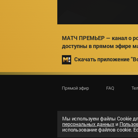
МАТЧ ПРЕМЬЕР — канал о ро
доступны в прямом эфире м
Скачать приложение "Вс
Прямой эфир
FAQ
Те
Мы используем файлы Сookie дл
персональных данных
и
Пользо
©
2026
«ООО «Национальный спорти
использование файлов cookie. Ес